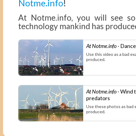
Notme.info
!
At Notme.info, you will see s
technology mankind has produce
At Notme.info
- Dance 
Use this video as a bad e
produced.
At Notme.info
- Wind t
predators
Use these photos as bad 
produced.