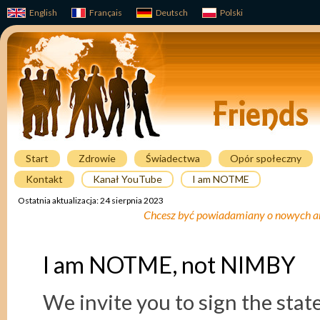
English
Français
Deutsch
Polski
Start
Zdrowie
Świadectwa
Opór społeczny
Kontakt
Kanał YouTube
I am NOTME
Ostatnia aktualizacja: 24 sierpnia 2023
Chcesz być powiadamiany o nowych a
I am NOTME, not NIMBY
We invite you to sign the sta