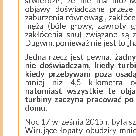
stwierdził, że nie ma możliw
objawy doświadczane przeze 
zaburzenia równowagi, zakłócen
męża (bóle głowy, zawroty g
zakłócenia snu) związane są 
Dugwm, ponieważ nie jest to „ha
Jedna rzecz jest pewna:
żadny
nie doświadczam, kiedy turbi
kiedy przebywam poza osadą
mniej niż 4,5 kilometra o
natomiast wszystkie te obja
turbiny zaczyna pracować po
domu.
Noc 17 września 2015 r. była s
Wirujące łopaty obudziły mnie 