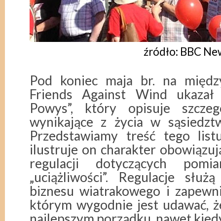
źródło: BBC Ne
Pod koniec maja br. na międ
Friends Against Wind ukazał s
Powys”, który opisuje szczegó
wynikające z życia w sąsiedzt
Przedstawiamy treść tego list
ilustruje on charakter obowiązuj
regulacji dotyczących pom
„uciążliwości”. Regulacje służ
biznesu wiatrakowego i zapewni
którym wygodnie jest udawać, ż
najlepszym porządku, nawet kied