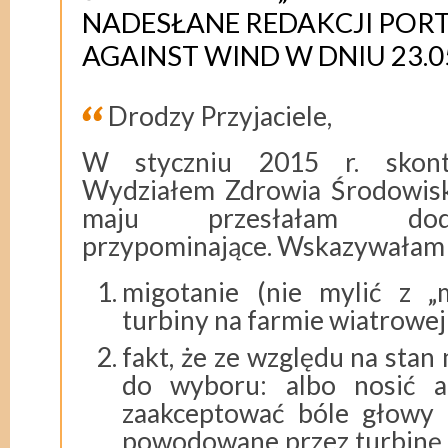
NADESŁANE REDAKCJI PORT
AGAINST WIND W DNIU 23.0
Drodzy Przyjaciele,
W styczniu 2015 r. skon
Wydziałem Zdrowia Środowis
maju przesłałam dod
przypominające. Wskazywałam 
migotanie (nie mylić z „m
turbiny na farmie wiatrowe
fakt, że ze względu na sta
do wyboru: albo nosić a
zaakceptować bóle głowy i
powodowane przez turbinę,