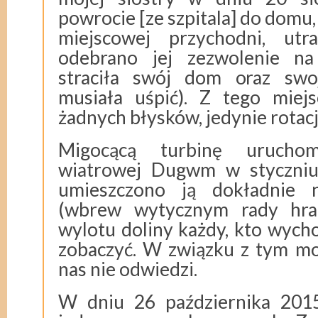
powrocie [ze szpitala] do domu, 
miejscowej przychodni, utra
odebrano jej zezwolenie na 
straciła swój dom oraz swo
musiała uśpić). Z tego miej
żadnych błysków, jedynie rotacj
Migocącą turbinę urucho
wiatrowej Dugwm w styczniu
umieszczono ją dokładnie n
(wbrew wytycznym rady hra
wylotu doliny każdy, kto wycho
zobaczyć. W związku z tym moj
nas nie odwiedzi.
W dniu 26 października 2015