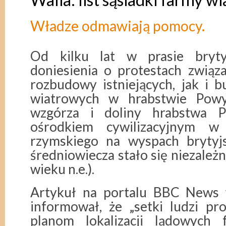
Władze odmawiają pomocy.
Od kilku lat w prasie brytyj
doniesienia o protestach związ
rozbudowy istniejących, jak i 
wiatrowych w hrabstwie Powy
wzgórza i doliny hrabstwa 
ośrodkiem cywilizacyjnym w
rzymskiego na wyspach brytyjs
średniowiecza stało się niezale
wieku n.e.).
Artykuł na portalu BBC News 
informował, że „setki ludzi pr
planom lokalizacji lądowych