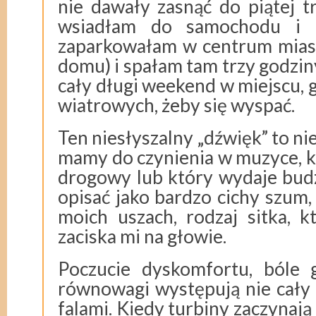
nie dawały zasnąć do piątej t
wsiadłam do samochodu i 
zaparkowałam w centrum miast
domu) i spałam tam trzy godzin
cały długi weekend w miejscu, g
wiatrowych, żeby się wyspać.
Ten niesłyszalny „dźwięk” to nie
mamy do czynienia w muzyce, 
drogowy lub który wydaje budz
opisać jako bardzo cichy szum,
moich uszach, rodzaj sitka, k
zaciska mi na głowie.
Poczucie dyskomfortu, bóle 
równowagi występują nie cały 
falami. Kiedy turbiny zaczynają