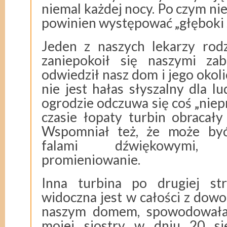
niemal każdej nocy. Po czym nie
powinien występować „głęboki 
Jeden z naszych lekarzy rod
zaniepokoił się naszymi zab
odwiedził nasz dom i jego okolic
nie jest hałas słyszalny dla l
ogrodzie odczuwa się coś „nie
czasie łopaty turbin obracały
Wspomniał też, że może by
falami dźwiękowymi, pr
promieniowanie.
Inna turbina po drugiej str
widoczna jest w całości z dowo
naszym domem, spowodowała
mojej siostry w dniu 20 si