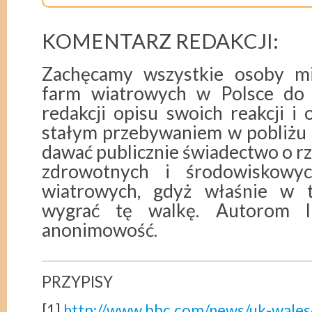
KOMENTARZ REDAKCJI:
Zachęcamy wszystkie osoby mi
farm wiatrowych w Polsce do 
redakcji opisu swoich reakcji i
stałym przebywaniem w pobliżu 
dawać publicznie świadectwo o r
zdrowotnych i środowiskowyc
wiatrowych, gdyż właśnie w
wygrać tę walkę. Autorom l
anonimowość.
PRZYPISY
[1]
http://www.bbc.com/news/uk-wale