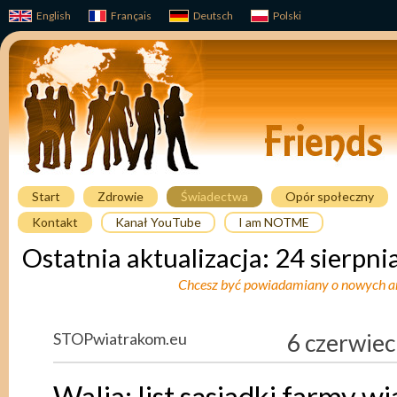
English
Français
Deutsch
Polski
Start
Zdrowie
Świadectwa
Opór społeczny
Kontakt
Kanał YouTube
I am NOTME
Ostatnia aktualizacja: 24 sierpn
Chcesz być powiadamiany o nowych a
STOPwiatrakom.eu
6 czerwie
Walia: list sąsiadki farmy w